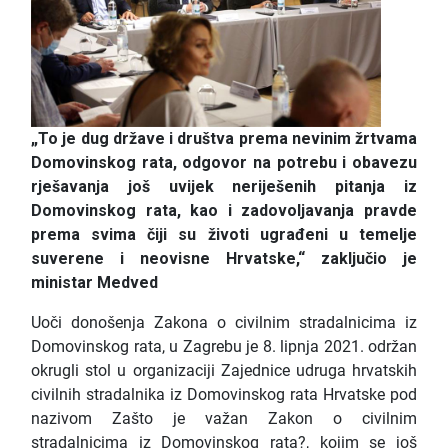
„To je dug države i društva prema nevinim žrtvama
Domovinskog rata, odgovor na potrebu i obavezu
rješavanja još uvijek neriješenih pitanja iz
Domovinskog rata, kao i zadovoljavanja pravde
prema svima čiji su životi ugrađeni u temelje
suverene i neovisne Hrvatske,“ zaključio je
ministar Medved
Uoči donošenja Zakona o civilnim stradalnicima iz
Domovinskog rata, u Zagrebu je 8. lipnja 2021. održan
okrugli stol u organizaciji Zajednice udruga hrvatskih
civilnih stradalnika iz Domovinskog rata Hrvatske pod
nazivom Zašto je važan Zakon o civilnim
stradalnicima iz Domovinskog rata?, kojim se još