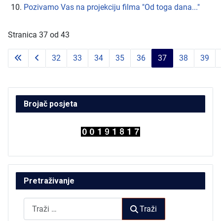
Pozivamo Vas na projekciju filma "Od toga dana..."
Stranica 37 od 43
32
33
34
35
36
37
38
39
Brojač posjeta
Pretraživanje
Traži
Traži