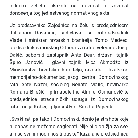
jednom željelo ukazati na nužnost i važnost
donošenja tog jedinstvenog normativnog akta.
Uz predstavnike Zajednice na čelu s predsjednicom
Julijanom Rosandić, sudjelovali su potpredsjednik
Vlade i ministar hrvatskih branitelja Tomo Medved,
predsjednik saborskog Odbora za ratne veterane Josip
Đakić, saborski zastupnik Ante Deur, državni tajnik
Špiro Janović i glavni tajnik Ivica Akmadža iz
Ministarstva hrvatskih branitelja, ravnatelj Hrvatskog
memorijalno-dokumentacijskog centra Domovinskog
rata Ante Nazor, sociolog Renato Matić, novinarka
Romana Bilešić i primabalerina Almira Osmanović te
predsjednice stradalničkih udruga iz Domovinskog
rata Lucija Kober, Ljiljana Alvir i Sandra Rapčak.
„Svaki rat, pa tako i Domovinski, donio je strahote koje
ni danas ne možemo sagledati. Nije bilo oružja za sve,
a nisu svi ni mogli nositi puške,“ kazala je predsjednica