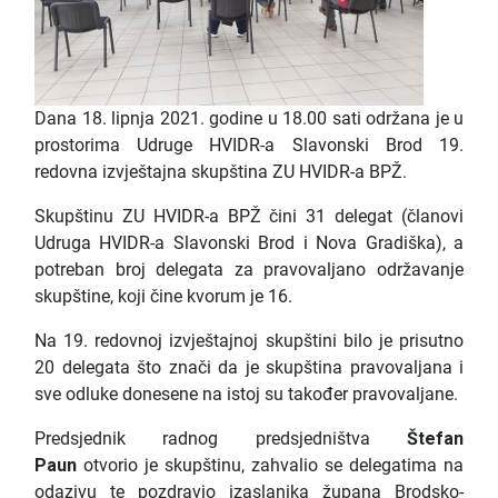
Dana 18. lipnja 2021. godine u 18.00 sati održana je u
prostorima Udruge HVIDR-a Slavonski Brod 19.
redovna izvještajna skupština ZU HVIDR-a BPŽ.
Skupštinu ZU HVIDR-a BPŽ čini 31 delegat (članovi
Udruga HVIDR-a Slavonski Brod i Nova Gradiška), a
potreban broj delegata za pravovaljano održavanje
skupštine, koji čine kvorum je 16.
Na 19. redovnoj izvještajnoj skupštini bilo je prisutno
20 delegata što znači da je skupština pravovaljana i
sve odluke donesene na istoj su također pravovaljane.
Predsjednik radnog predsjedništva
Štefan
Paun
otvorio je skupštinu, zahvalio se delegatima na
odazivu te pozdravio izaslanika župana Brodsko-