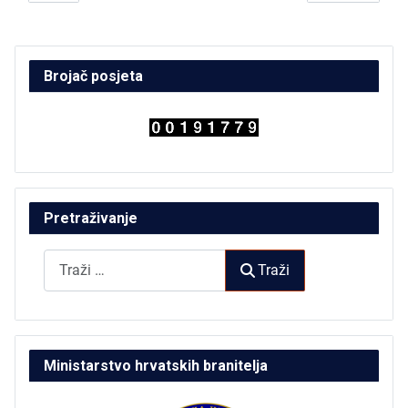
Brojač posjeta
Pretraživanje
Traži
Traži
Ministarstvo hrvatskih branitelja