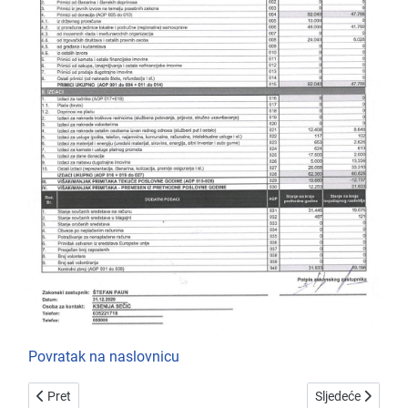
Povratak na naslovnicu
Prethodni članak: Financijski plan za 2021.g.
Sljedeći članak: 
Pret
Sljedeće