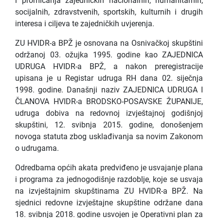
i promicanja zajedničkih nacionalnih, humanitarnih,
socijalnih, zdravstvenih, sportskih, kulturnih i drugih
interesa i ciljeva te zajedničkih uvjerenja.
ZU HVIDR-a BPŽ je osnovana na Osnivačkoj skupštini
održanoj 03. ožujka 1995. godine kao ZAJEDNICA
UDRUGA HVIDR-a BPŽ, a nakon preregistracije
upisana je u Registar udruga RH dana 02. siječnja
1998. godine. Današnji naziv ZAJEDNICA UDRUGA I
ČLANOVA HVIDR-a BRODSKO-POSAVSKE ŽUPANIJE,
udruga dobiva na redovnoj izvještajnoj godišnjoj
skupštini, 12. svibnja 2015. godine, donošenjem
novoga statuta zbog usklađivanja sa novim Zakonom
o udrugama.
Odredbama općih akata predviđeno je usvajanje plana
i programa za jednogodišnje razdoblje, koje se usvaja
na izvještajnim skupštinama ZU HVIDR-a BPŽ. Na
sjednici redovne izvještajne skupštine održane dana
18. svibnja 2018. godine usvojen je Operativni plan za