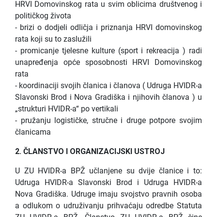
HRVI Domovinskog rata u svim oblicima društvenog i
političkog života
- brizi o dodjeli odličja i priznanja HRVI domovinskog
rata koji su to zaslužili
- promicanje tjelesne kulture (sport i rekreacija ) radi
unapređenja opće sposobnosti HRVI Domovinskog
rata
- koordinaciji svojih članica i članova ( Udruga HVIDR-a
Slavonski Brod i Nova Gradiška i njihovih članova ) u
„strukturi HVIDR-a“ po vertikali
- pružanju logističke, stručne i druge potpore svojim
članicama
2. ČLANSTVO I ORGANIZACIJSKI USTROJ
U ZU HVIDR-a BPŽ učlanjene su dvije članice i to:
Udruga HVIDR-a Slavonski Brod i Udruga HVIDR-a
Nova Gradiška. Udruge imaju svojstvo pravnih osoba
a odlukom o udruživanju prihvaćaju odredbe Statuta