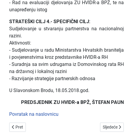
- Rad na evaluaciji djelovanja ZU HVIDR-a BPŽ, te na
unapređenju istog
STRATEŠKI CILJ 4.- SPECIFIČNI CILJ:
Sudjelovanje u stvaranju partnerstva na nacionalnoj
razini.
Aktivnosti:
- Sudjelovanje u radu Ministarstva Hrvatskih branitelja
i povjerenstvima kroz predstavnike HVIDR-a RH
- Suradnja sa svim udrugama iz Domovinskog rata RH
na državnoj i lokalnoj razini
- Razvijanje strategije partnerskih odnosa
U Slavonskom Brodu, 18.05.2018.god.
PREDSJEDNIK ZU HVIDR-a BPŽ, ŠTEFAN PAUN
Povratak na naslovnicu
Prethodni članak: Izvješće o radu za 2023.g.
Sljedeći članak: 
Pret
Sljedeće