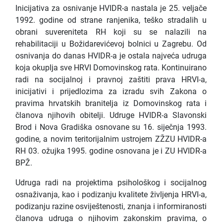
Inicijativa za osnivanje HVIDR-a nastala je 25. veljače
1992. godine od strane ranjenika, teško stradalih u
obrani suvereniteta RH koji su se nalazili na
rehabilitaciji u Božidarevićevoj bolnici u Zagrebu. Od
osnivanja do danas HVIDR-a je ostala najveća udruga
koja okuplja sve HRVI Domovinskog rata. Kontinuirano
radi na socijalnoj i pravnoj zaštiti prava HRVI-a,
inicijativi i prijedlozima za izradu svih Zakona o
pravima hrvatskih branitelja iz Domovinskog rata i
članova njihovih obitelji. Udruge HVIDR-a Slavonski
Brod i Nova Gradiška osnovane su 16. siječnja 1993.
godine, a novim teritorijalnim ustrojem ZŽZU HVIDR-a
RH 03. ožujka 1995. godine osnovana je i ZU HVIDR-a
BPŽ.
Udruga radi na projektima psihološkog i socijalnog
osnaživanja, kao i podizanju kvalitete življenja HRVI-a,
podizanju razine osviještenosti, znanja i informiranosti
članova udruga o njihovim zakonskim pravima, o