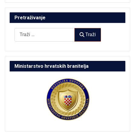
Pretraživanje
Traži
Traži
Ministarstvo hrvatskih branitelja