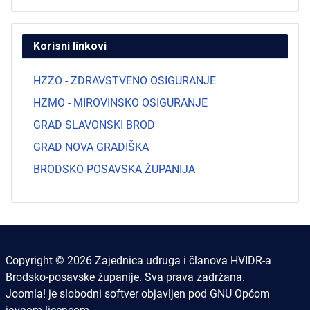
Korisni linkovi
HZZO - ZDRAVSTVENO OSIGURANJE
HZMO - MIROVINSKO OSIGURANJE
GRAD SLAVONSKI BROD
GRAD NOVA GRADIŠKA
BRODSKO-POSAVSKA ŽUPANIJA
Copyright © 2026 Zajednica udruga i članova HVIDR-a
Brodsko-posavske županije. Sva prava zadržana.
Joomla!
je slobodni softver objavljen pod
GNU Općom