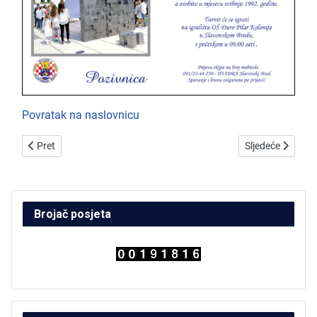
Povratak na naslovnicu
Prethodni članak: Da se ne zaboravi mjesec svibanj 1992. godine
Sljedeći članak:
Pret
Sljedeće
Brojač posjeta