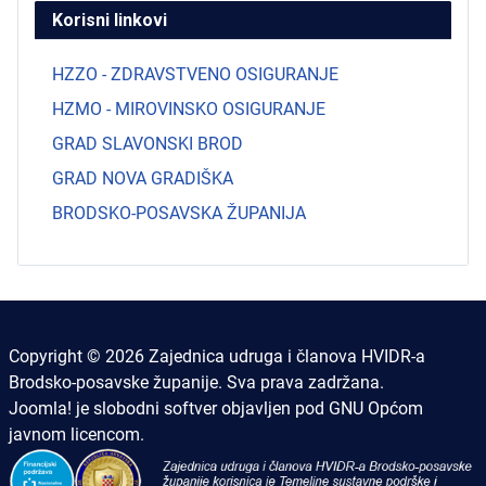
Korisni linkovi
HZZO - ZDRAVSTVENO OSIGURANJE
HZMO - MIROVINSKO OSIGURANJE
GRAD SLAVONSKI BROD
GRAD NOVA GRADIŠKA
BRODSKO-POSAVSKA ŽUPANIJA
Copyright © 2026 Zajednica udruga i članova HVIDR-a
Brodsko-posavske županije. Sva prava zadržana.
Joomla!
je slobodni softver objavljen pod
GNU Općom
javnom licencom.